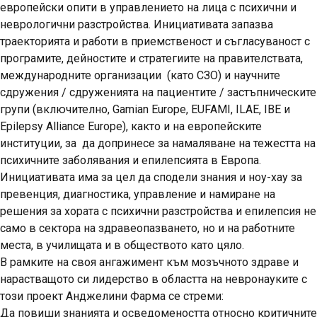
европейски опити в управлението на лица с психични и
неврологични разстройства. Инициативата запазва
траекторията и работи в приемственост и съгласуваност с
програмите, дейностите и стратегиите на правителствата,
международните организации
(като СЗО)
и научните
сдружения / сдруженията на пациентите / застъпническите
групи
(включително, Gamian Europe, EUFAMI, ILAE, IBE и
Epilepsy Alliance Europe), както и на европейските
институции,
за да допринесе за намаляване на тежестта на
психичните заболявания и епилепсията в Европа
.
Инициативата има за цел да сподели знания и ноу-хау за
превенция, диагностика, управление и намиране на
решения за хората с психични разстройства и епилепсия не
само в
сектора на здравеопазването
, но и на
работните
места, в училищата
и
в обществото
като цяло.
В рамките на своя ангажимент към мозъчното здраве и
нарастващото си лидерство в областта на невронауките
с
този проект Анджелини Фарма се стреми:
Да повиши знанията и осведомеността относно
критичните