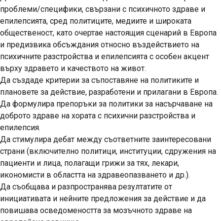
проблеми/специфики, свързани с психичното здраве и
епилепсията, сред политиците, медиите и широката
общественост, като очертае
настоящия сценарий в Европа
и
предизвика обсъждания относно въздействието на
психичните разстройства и епилепсията
с особен акцент
върху здравето и качеството на живот.
Да създаде
критерии
за съпоставяне
на политиките и
плановете за действие,
разработени и прилагани в Европа.
Да формулира
препоръки за политики
за насърчаване на
доброто здраве на хората с психични разстройства и
епилепсия
.
Да стимулира
дебат между съответните заинтересовани
страни
(включително политици, институции, сдружения на
пациенти и лица, полагащи грижи за тях, лекари,
икономисти в областта на здравеопазването и др.).
Да съобщава и разпространява
резултатите от
инициативата и нейните предложения за действие
и
да
повишава осведомеността за мозъчното здраве на