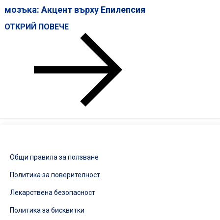
мозъка: Акцент върху Епилепсия
ОТКРИЙ ПОВЕЧЕ
HEADWAY
–
НОВА
ПЪТНА
КАРТА
ЗА
ЗДРАВЕТО
НА
МОЗЪКА:
АКЦЕНТ
ВЪРХУ
ЕПИЛЕПСИЯ
Общи правила за ползване
Политика за поверителност
Лекарствена безопасност
Политика за бисквитки