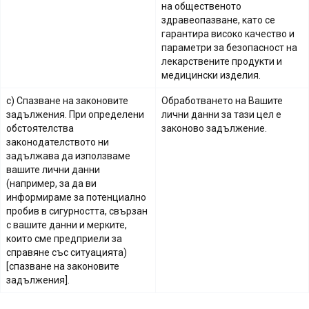
на общественото
здравеопазване, като се
гарантира високо качество и
параметри за безопасност на
лекарствените продукти и
медицински изделия
.
c) Спазване на законовите
Обработването на Вашите
задължения. При определени
лични данни за тази цел е
обстоятелства
законово задължение
.
законодателството ни
задължава да използваме
вашите лични данни
(например, за да ви
информираме за потенциално
пробив в сигурността, свързан
с вашите данни и мерките,
които сме предприели за
справяне със ситуацията)
[
спазване на законовите
задължения
]
.