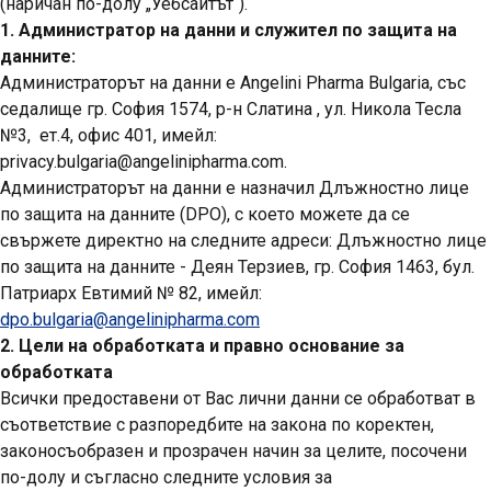
(наричан по-долу „Уебсайтът“).
1. Администратор на данни и служител по защита на
данните:
Администраторът на данни е Angelini Pharma Bulgaria, със
седалище гр. София 1574, р-н Слатина , ул. Никола Тесла
№3, ет.4, офис 401, имейл:
privacy.bulgaria@angelinipharma.com.
Администраторът на данни е назначил Длъжностно лице
по защита на данните (DPO), с което можете да се
свържете директно на следните адреси: Длъжностно лице
по защита на данните - Деян Терзиев, гр. София 1463, бул.
Патриарх Евтимий № 82, имейл:
dpo.bulgaria@angelinipharma.com
2. Цели на обработката и правно основание за
обработката
Всички предоставени от Вас лични данни се обработват в
съответствие с разпоредбите на закона по коректен,
законосъобразен и прозрачен начин за целите, посочени
по-долу и съгласно следните условия за