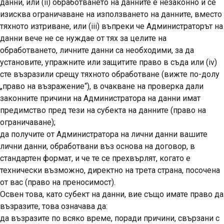
данни, или (ii) обработването на данните е незаконно и се
изисква ограничаване на използването на данните, вместо
тяхното изтриване, или (iii) въпреки че Администраторът на
данни вече не се нуждае от тях за целите на
обработването, личните данни са необходими, за да
установите, упражните или защитите право в съда или (iv)
сте възразили срещу тяхното обработване (вижте по-долу
„право на възражение“), в очакване на проверка дали
законните причини на Администратора на данни имат
предимство пред тези на субекта на данните (
право на
ограничаване
);
да получите от Администратора на лични данни вашите
лични данни, обработвани въз основа на договор, в
стандартен формат, и че те се прехвърлят, когато е
технически възможно, директно на трета страна, посочена
от вас (
право на преносимост
).
Освен това, като субект на данни, вие също имате право да
възразите, това означава да:
да възразите по всяко време, поради причини, свързани с