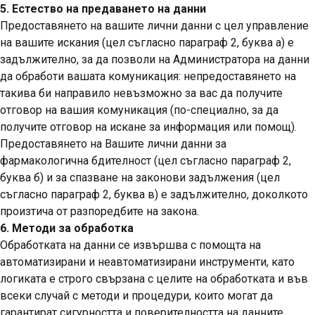
5. Естество на предаването на данни
Предоставянето на вашите лични данни с цел управление
на вашите искания (цел съгласно параграф 2, буква а) е
задължително, за да позволи на Администратора на данни
да обработи вашата комуникация: непредоставянето на
такива би направило невъзможно за вас да получите
отговор на вашия комуникация (по-специално, за да
получите отговор на искане за информация или помощ).
Предоставянето на Вашите лични данни за
фармакологична бдителност (цел съгласно параграф 2,
буква б) и за спазване на законови задължения (цел
съгласно параграф 2, буква в) е задължително, доколкото
произтича от разпоредбите на закона.
6. Методи за обработка
Обработката на данни се извършва с помощта на
автоматизирани и неавтоматизирани инструменти, като
логиката е строго свързана с целите на обработката и във
всеки случай с методи и процедури, които могат да
гарантират сигурността и поверителността на данните.