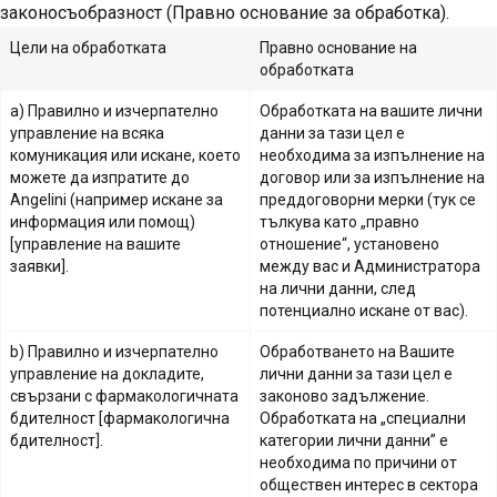
законосъобразност (Правно основание за обработка).
Цели на обработката
Правно основание на
обработката
a) Правилно и изчерпателно
Обработката на вашите лични
управление на всяка
данни за тази цел е
комуникация или искане, което
необходима за изпълнение на
можете да изпратите до
договор или за изпълнение на
Angelini (например искане за
преддоговорни мерки (тук се
информация или помощ)
тълкува като „правно
[
управление на вашите
отношение“, установено
заявки
].
между вас и Администратора
на лични данни, след
потенциално искане от вас).
b) Правилно и изчерпателно
Обработването на Вашите
управление на докладите,
лични данни за тази цел е
свързани с фармакологичната
законово задължение
.
бдителност [
фармакологична
Обработката на „специални
бдителност
].
категории лични данни” е
необходима по причини от
обществен интерес в сектора