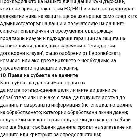
Прехвърлянето на Вашите лични данни към държави,
които не принадлежат към ЕС/ЕИП и които не гарантират
адекватни нива на защита, ще се извършва само след като
Администраторът на данни и получателите на данните
сключат специфични споразумения, съдържащи
предпазни клаузи и подходящи гаранции за защита на
вашите лични данни, така наречените "стандартни
договорни клаузи", също одобрени от Европейската
комисия, или ако прехвърлянето е необходимо за
управлението на вашите искания.
10. Права на субекта на данните
Като субект на данни имате право на:
да имате потвърждение дали личните ви данни се
обработват или не и ако е така, да получите достъп до
данните и свързаната информация (по-специално целите
на обработването; категории обработвани лични данни;
получатели или категории получатели до на кого са били
или ще бъдат съобщени данните; срокът на запазване на
данните или критерият за определянето им;