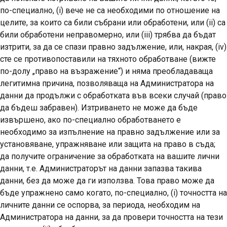
по-специално, (i) вече не са необходими по отношение на
целите, за които са били събрани или обработени, или (ii) са
били обработени неправомерно, или (iii) трябва да бъдат
изтрити, за да се спази правно задължение, или, накрая, (iv)
сте се противопоставили на тяхното обработване (вижте
по-долу „право на възражение“) и няма преобладаваща
легитимна причина, позволяваща на Администратора на
данни да продължи с обработката във всеки случай (право
да бъдеш забравен). Изтриването не може да бъде
извършено, ако по-специално обработването е
необходимо за изпълнение на правно задължение или за
установяване, упражняване или защита на право в съда;
да получите ограничение за обработката на вашите лични
данни, т.е. Администраторът на данни запазва такива
данни, без да може да ги използва. Това право може да
бъде упражнено само когато, по-специално, (i) точността на
личните данни се оспорва, за периода, необходим на
Администратора на данни, за да провери точността на тези