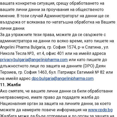
вашата конкретна ситуация, срещу обработването на
вашите лични данни за проучвания на общественото
мнение. В този случай Администраторът на данни ще се
въздържа от всякаква по-нататъшна обработка на Вашите
лични данни.
За да упражните тези права, можете да се свържете с
администратора на данни по всяко време, като пишете на
Angelini Pharma Bulgaria, гр. София 1574, р-н Слатина , ул.
Никола Тесла №3, ет.4, офис 401 или на имейл адреса
privacy.bulgaria@angelinipharma.com
или като пишете до
длъжностното лице по защита на данните (DPO) Деян
Терзиев, гр. София 1463, бул. Патриарх Евтимий № 82 или
на имейл адрес
dpo.bulgaria@angelinipharma.com
.
11. Жалби
Ако смятате, че вашите лични данни са били обработвани
неправомерно, имате право да подадете жалба до
Националния орган за защита на личните данни, за което
можете да намерите повече информация на
www.cpdp.bg
Жалбата може да бъде отправена и до орган за защита на