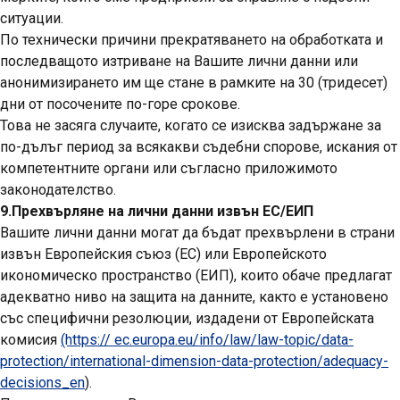
ситуации.
По технически причини прекратяването на обработката и
последващото изтриване на Вашите лични данни или
анонимизирането им ще стане в рамките на 30 (тридесет)
дни от посочените по-горе срокове.
Това не засяга случаите, когато се изисква задържане за
по-дълъг период за всякакви съдебни спорове, искания от
компетентните органи или съгласно приложимото
законодателство.
9.Прехвърляне на лични данни извън ЕС/ЕИП
Вашите лични данни могат да бъдат прехвърлени в страни
извън Европейския съюз (ЕС) или Европейското
икономическо пространство (ЕИП), които обаче предлагат
адекватно ниво на защита на данните, както е установено
със специфични резолюции, издадени от Европейската
комисия
(https:// ec.europa.eu/info/law/law-topic/data-
protection/international-dimension-data-protection/adequacy-
decisions_en
).