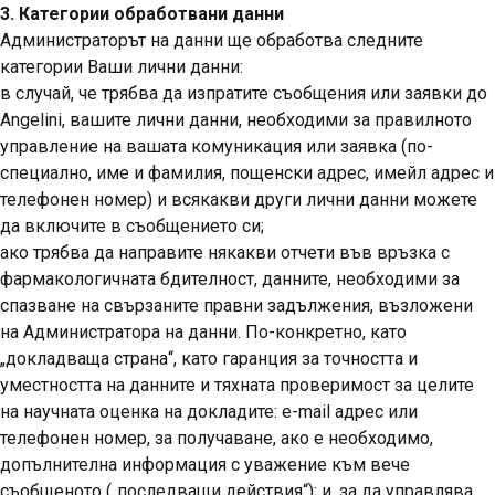
3. Категории обработвани данни
Администраторът на данни ще обработва следните
категории Ваши лични данни:
в случай, че трябва да изпратите съобщения или заявки до
Angelini, вашите лични данни, необходими за правилното
управление на вашата комуникация или заявка (по-
специално, име и фамилия, пощенски адрес, имейл адрес и
телефонен номер) и всякакви други лични данни можете
да включите в съобщението си;
ако трябва да направите някакви отчети във връзка с
фармакологичната бдителност, данните, необходими за
спазване на свързаните правни задължения, възложени
на Администратора на данни. По-конкретно, като
„докладваща страна“, като гаранция за точността и
уместността на данните и тяхната проверимост за целите
на научната оценка на докладите: e-mail адрес или
телефонен номер, за получаване, ако е необходимо,
допълнителна информация с уважение към вече
съобщеното („последващи действия“); и, за да управлява