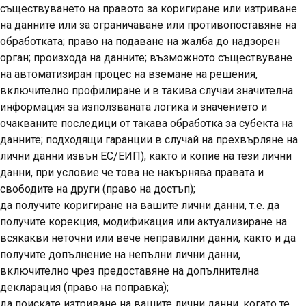
съществуването на правото за коригиране или изтриване
на данните или за ограничаване или противопоставяне на
обработката; право на подаване на жалба до надзорен
орган; произхода на данните; възможното съществуване
на автоматизиран процес на вземане на решения,
включително профилиране и в такива случаи значителна
информация за използваната логика и значението и
очакваните последици от такава обработка за субекта на
данните; подходящи гаранции в случай на прехвърляне на
лични данни извън ЕС/ЕИП), както и копие на тези лични
данни, при условие че това не накърнява правата и
свободите на други (
право на достъп
);
да получите коригиране на вашите лични данни, т.е. да
получите корекция, модификация или актуализиране на
всякакви неточни или вече неправилни данни, както и да
получите допълнение на непълни лични данни,
включително чрез предоставяне на допълнителна
декларация (
право на поправка
);
да поискате изтриване на вашите лични данни, когато те,