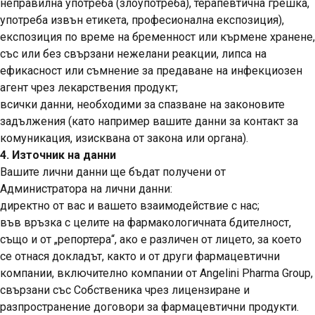
неправилна употреба (злоупотреба), терапевтична грешка,
употреба извън етикета, професионална експозиция),
експозиция по време на бременност или кърмене хранене,
със или без свързани нежелани реакции, липса на
ефикасност или съмнение за предаване на инфекциозен
агент чрез лекарствения продукт;
всички данни, необходими за спазване на законовите
задължения (като например вашите данни за контакт за
комуникация, изисквана от закона или органа).
4. Източник на данни
Вашите лични данни ще бъдат получени от
Администратора на лични данни:
директно от вас и вашето взаимодействие с нас;
във връзка с целите на фармакологичната бдителност,
също и от „репортера“, ако е различен от лицето, за което
се отнася докладът, както и от други фармацевтични
компании, включително компании от Angelini Pharma Group,
свързани със Собственика чрез лицензиране и
разпространение договори за фармацевтични продукти.