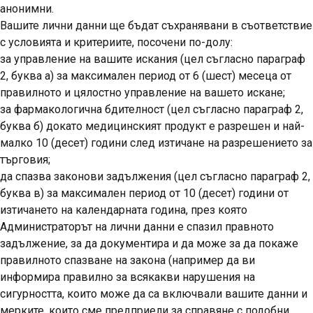
анонимни.
Вашите лични данни ще бъдат съхранявани в съответствие
с условията и критериите, посочени по-долу:
за
управление на вашите искания
(цел съгласно параграф
2, буква а) за максимален период от 6 (шест) месеца от
правилното и цялостно управление на вашето искане;
за
фармакологична бдителност
(цел съгласно параграф 2,
буква б) докато медицинският продукт е разрешен и най-
малко 10 (десет) години след изтичане на разрешението за
търговия;
да
спазва законови задължения
(цел съгласно параграф 2,
буква в) за максимален период от 10 (десет) години от
изтичането на календарната година, през която
Администраторът на лични данни е спазил правното
задължение, за да документира и да може за да покаже
правилното спазване на закона (например да ви
информира правилно за всякакви нарушения на
сигурността, които може да са включвали вашите данни и
мерките, които сме предприели за справяне с подобни