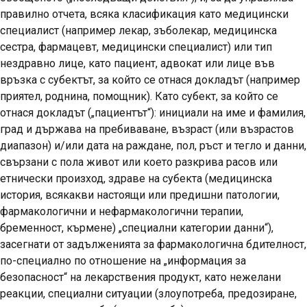
правилно отчета, всяка класификация като медицински
специалист (например лекар, зъболекар, медицинска
сестра, фармацевт, медицински специалист) или тип
нездравно лице, като пациент, адвокат или лице във
връзка с субектът, за който се отнася докладът (например
приятел, роднина, помощник). Като субект, за който се
отнася докладът („пациентът“): инициали на име и фамилия,
град и държава на пребиваване, възраст (или възрастов
диапазон) и/или дата на раждане, пол, ръст и тегло и данни,
свързани с пола живот или което разкрива расов или
етнически произход, здраве на субекта (медицинска
история, всякакви настоящи или предишни патологии,
фармакологични и нефармакологични терапии,
бременност, кърмене) „специални категории данни“),
засегнати от задълженията за фармакологична бдителност,
по-специално по отношение на „информация за
безопасност“ на лекарствения продукт, като нежелани
реакции, специални ситуации (злоупотреба, предозиране,